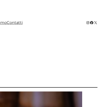
Instagram
Faceboo
X
iamo
Contatti