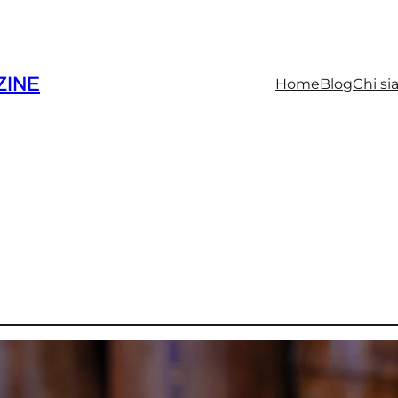
INE
Home
Blog
Chi s